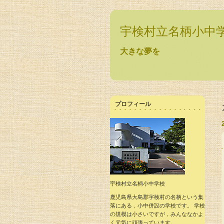
宇検村立名柄小中
大きな夢を
プロフィール
宇検村立名柄小中学校
鹿児島県大島郡宇検村の名柄という集
落にある，小中併設の学校です。 学校
の規模は小さいですが，みんななかよ
く元気に頑張っています。