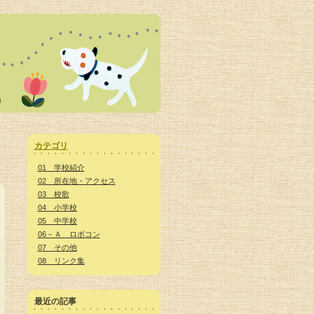
カテゴリ
01 学校紹介
02 所在地・アクセス
03 校歌
04 小学校
05 中学校
06－Ａ ロボコン
07 その他
08 リンク集
最近の記事