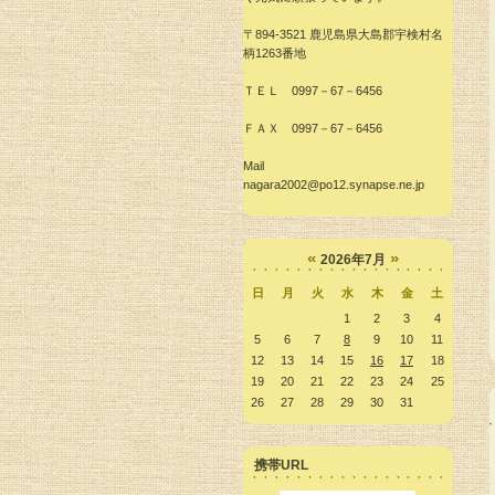
〒894-3521 鹿児島県大島郡宇検村名
柄1263番地
ＴＥＬ 0997－67－6456
ＦＡＸ 0997－67－6456
Mail
nagara2002@po12.synapse.ne.jp
«
»
2026年7月
日
月
火
水
木
金
土
1
2
3
4
5
6
7
8
9
10
11
12
13
14
15
16
17
18
19
20
21
22
23
24
25
26
27
28
29
30
31
携帯URL