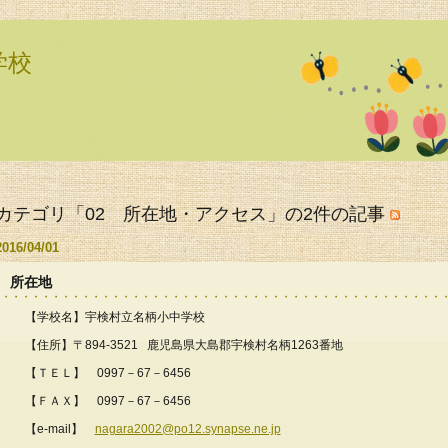
学校
カテゴリ「02 所在地・アクセス」の2件の記事
2016/04/01
所在地
【学校名】宇検村立名柄小中学校
【住所】〒894-3521 鹿児島県大島郡宇検村名柄1263番地
【ＴＥＬ】 0997－67－6456
【ＦＡＸ】 0997－67－6456
【e-mail】
nagara2002@po12.synapse.ne.jp