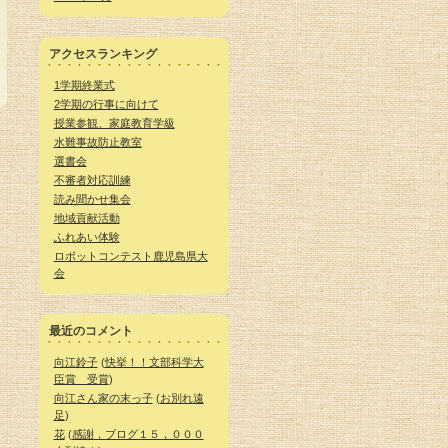
アクセスランキング
1学期終業式
2学期の行事に向けて
授業参観、家庭教育学級
水難事故防止教室
選書会
不審者対応訓練
読み聞かせ集会
地域貢献活動
ふれあい体験
ロボットコンテスト鹿児島県大
会
最近のコメント
向江鈴子
(
快挙！！文部科学大
臣賞 受賞
)
向江さん家の末っ子
(
お別れ遠
足
)
花
(
感謝，ブログ１５，０００